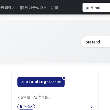
습방법예시
단어플립카드
문의
pretending-to-be
가장하는, ~인 척하는...
구·숙어