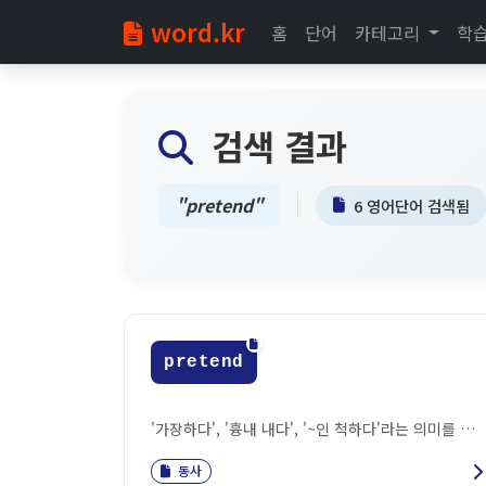
word.kr
홈
단어
카테고리
학
검색 결과
"pretend"
6 영어단어 검색됨
pretend
'가장하다', '흉내 내다', '~인 척하다'라는 의미를 가진 동사입니다...
동사