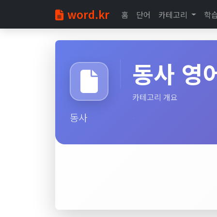
word.kr
홈
단어
카테고리
학
동사 영
카테고리 개요
동사