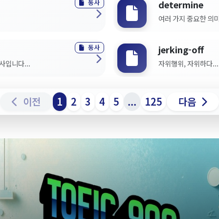
동사
determine
여러 가지 중요한 의미
동사
jerking-off
사입니다...
자위행위, 자위하다...
이전
1
2
3
4
5
...
125
다음