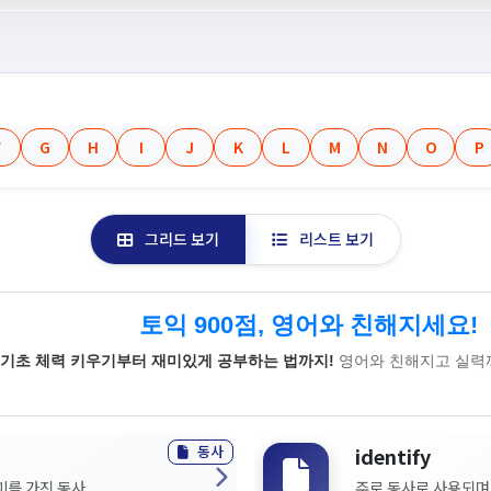
F
G
H
I
J
K
L
M
N
O
P
그리드 보기
리스트 보기
토익 900점, 영어와 친해지세요!
기초 체력 키우기부터 재미있게 공부하는 법까지!
영어와 친해지고 실력
동사
identify
미를 가진 동사...
주로 동사로 사용되며,