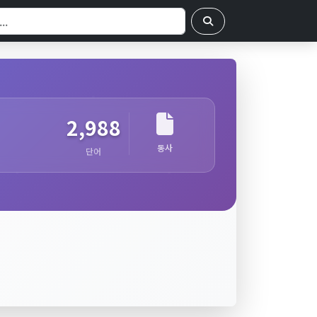
2,988
동사
단어