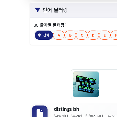
단어 필터링
글자별 필터링:
전체
A
B
C
D
E
distinguish
'구별하다', '분간하다', '특징짓다'라는 의