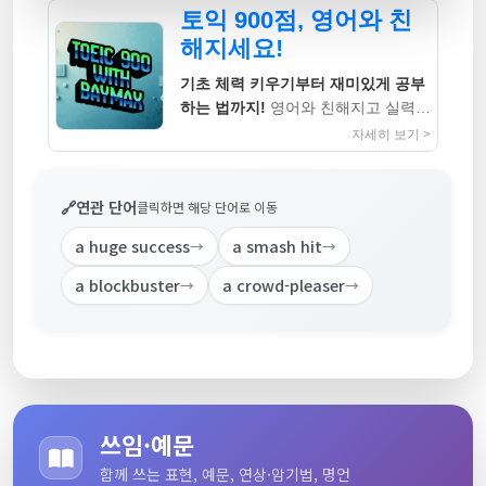
토익 900점, 영어와 친
해지세요!
기초 체력 키우기부터 재미있게 공부
하는 법까지!
영어와 친해지고 실력까
지 높이는 지침서
자세히 보기 >
🔗
연관 단어
클릭하면 해당 단어로 이동
a huge success
a smash hit
→
→
a blockbuster
a crowd-pleaser
→
→
쓰임·예문
함께 쓰는 표현, 예문, 연상·암기법, 명언