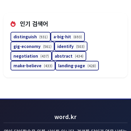
인기 검색어
distinguish
a-big-hit
(931)
(693)
gig-economy
identify
(561)
(503)
negotiation
abstract
(437)
(434)
make-believe
landing-page
(433)
(428)
word.kr