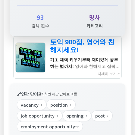
93
명사
검색 횟수
카테고리
토익 900점, 영어와 친
해지세요!
기초 체력 키우기부터 재미있게 공부
하는 법까지!
영어와 친해지고 실력까
지 높이는 지침서
자세히 보기 >
🔗
연관 단어
클릭하면 해당 단어로 이동
vacancy
position
→
→
job opportunity
opening
post
→
→
→
employment opportunity
→