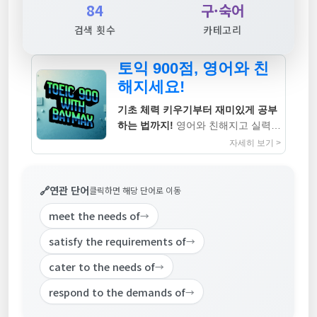
84
구·숙어
검색 횟수
카테고리
토익 900점, 영어와 친
해지세요!
기초 체력 키우기부터 재미있게 공부
하는 법까지!
영어와 친해지고 실력까
지 높이는 지침서
자세히 보기 >
🔗
연관 단어
클릭하면 해당 단어로 이동
meet the needs of
→
satisfy the requirements of
→
cater to the needs of
→
respond to the demands of
→