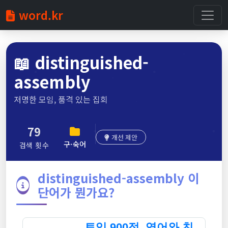
word.kr
📖
distinguished-
assembly
저명한 모임, 품격 있는 집회
79
개선 제안
구·숙어
검색 횟수
distinguished-assembly 이
단어가 뭔가요?
토익 900점, 영어와 친